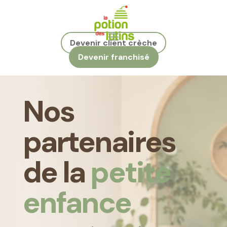
Devenir client crèche
Devenir franchisé
Nos
partenaires
de la
petite
enfance