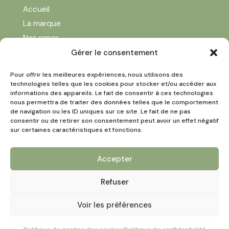
Accueil
La marque
Nos repas
Formations
Gérer le consentement
Franchise
Pour offrir les meilleures expériences, nous utilisons des
Le Blog
technologies telles que les cookies pour stocker et/ou accéder aux
informations des appareils. Le fait de consentir à ces technologies
Contact
nous permettra de traiter des données telles que le comportement
Contact
de navigation ou les ID uniques sur ce site. Le fait de ne pas
consentir ou de retirer son consentement peut avoir un effet négatif

125 rue du chêne brûlé, 54700 LESMENILS
sur certaines caractéristiques et fonctions.

contact@lapotiondeslutins.fr

franchise@lapotiondeslutins.fr
Accepter

03 83 80 95 57
Refuser
Politique de confidentialité
|
Mentions légales
|
CGV
Voir les préférences
Site réalisé par
Maxime Bonnet, création de site
internet à Nancy