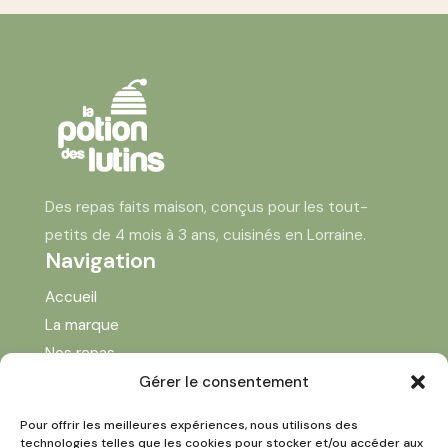
Des repas faits maison, conçus pour les tout-
petits de 4 mois à 3 ans, cuisinés en Lorraine.
Navigation
Accueil
La marque
Nos repas
Formations
Gérer le consentement
Franchise
Pour offrir les meilleures expériences, nous utilisons des
Le Blog
technologies telles que les cookies pour stocker et/ou accéder aux